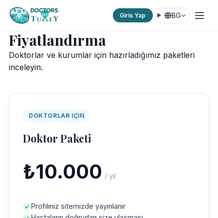
BG
Giris Yap
Fiyatlandırma
Doktorlar ve kurumlar için hazırladığımız paketleri
inceleyin.
DOKTORLAR IÇIN
Doktor Paketi
₺10.000
/ yıl
Profiliniz sitemizde yayınlanır
Hastaların doğrudan size ulaşması