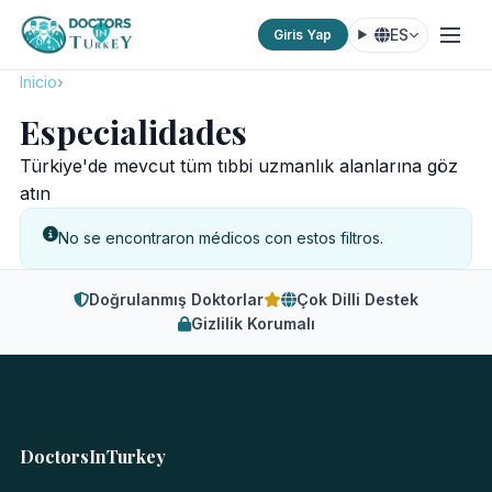
ES
Giris Yap
Inicio
Especialidades
Especialidades
Türkiye'de mevcut tüm tıbbi uzmanlık alanlarına göz
atın
No se encontraron médicos con estos filtros.
Doğrulanmış Doktorlar
Çok Dilli Destek
Gizlilik Korumalı
DoctorsInTurkey