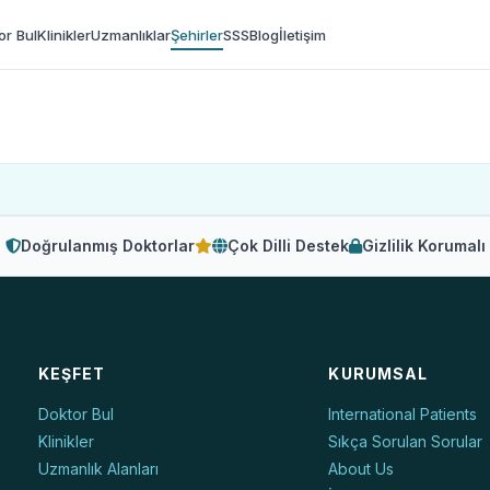
or Bul
Klinikler
Uzmanlıklar
Şehirler
SSS
Blog
İletişim
Doğrulanmış Doktorlar
Çok Dilli Destek
Gizlilik Korumalı
KEŞFET
KURUMSAL
Doktor Bul
International Patients
Klinikler
Sıkça Sorulan Sorular
Uzmanlık Alanları
About Us