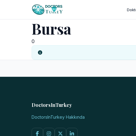
Dokt
Bursa
0
DoctorsInTurkey
DoctorsInTurkey Hakkında