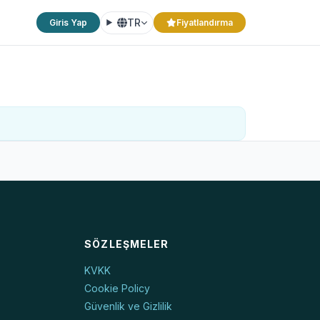
TR
Giris Yap
Fiyatlandırma
SÖZLEŞMELER
KVKK
Cookie Policy
Güvenlik ve Gizlilik