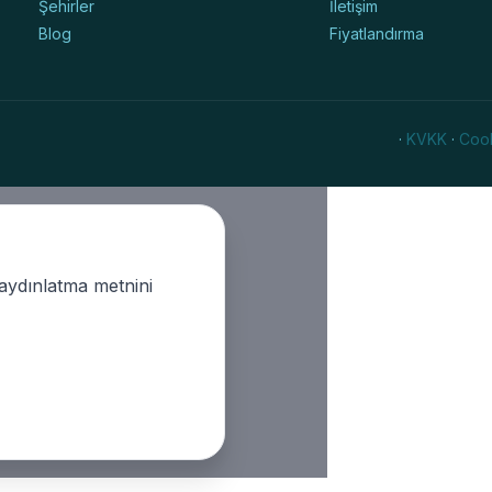
Şehirler
İletişim
Blog
Fiyatlandırma
·
KVKK
·
Cook
K aydınlatma metnini