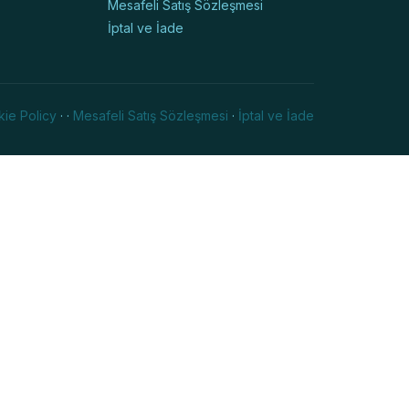
Mesafeli Satış Sözleşmesi
İptal ve İade
ie Policy
·
·
Mesafeli Satış Sözleşmesi
·
İptal ve İade