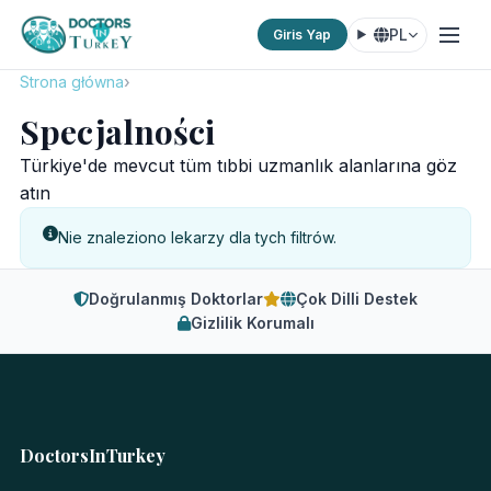
PL
Giris Yap
Strona główna
Specjalności
Specjalności
Türkiye'de mevcut tüm tıbbi uzmanlık alanlarına göz
atın
Nie znaleziono lekarzy dla tych filtrów.
Doğrulanmış Doktorlar
Çok Dilli Destek
Gizlilik Korumalı
DoctorsInTurkey